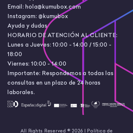
Email:
hola@kumubox.com
Instagram:
@kumubox
Ayuda y dudas
HORARIO DE ATENCIÓN AL CLIENTE:
Lunes a Jueves: 10:00 - 14:00 / 15:00 -
18:00
Viernes: 10:00 - 14:00
Importante: Respondemos a todas las
consultas en un plazo de 24 horas
laborales.
All Rights Reserved © 2026 |
Política de