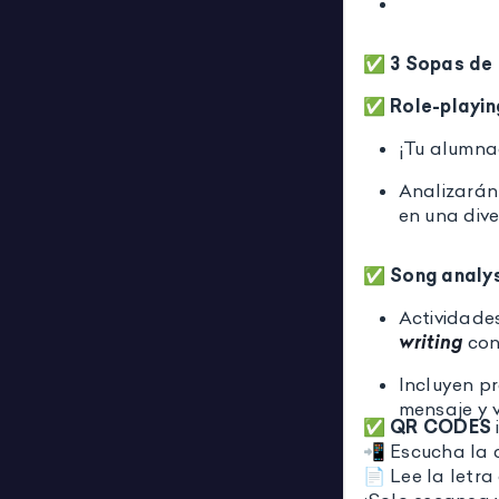
✅
3
Sopas de 
✅
Role-playin
¡Tu alumna
Analizarán
en una dive
✅
Song analy
Actividade
writing
con 
Incluyen p
mensaje y 
✅
QR CODES
📲 Escucha la 
📄 Lee la letra 