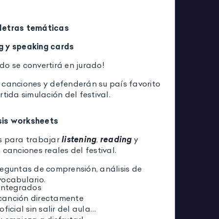
letras temáticas
g y speaking cards
do se convertirá en jurado!
 canciones y defenderán su país favorito
rtida simulación del festival.
sis worksheets
s para trabajar
listening
,
reading
y
canciones reales del festival.
reguntas de comprensión, análisis de
vocabulario.
integrados
canción directamente
oficial sin salir del aula