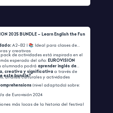
ON 2025 BUNDLE – Learn English the Fun
dado:
A2–B2 | 📚 Ideal para clases de
ras y creativas
 pack de actividades está inspirado en el
 más esperado del año:
EUROVISION
 tu alumnado podrá
aprender inglés de
, creativa y significativa
a través de
e este bundle?
s, análisis culturales y actividades
omprehensions
(nivel adaptado) sobre:
/a de Eurovisión 2024
ones más locas de la historia del festival