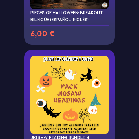
PIECES OF HALLOWEEN: BREAKOUT
BILINGÜE (ESPAÑOL-INGLÉS)
6,00 €
JIGSAW READING BUNDLE: 4