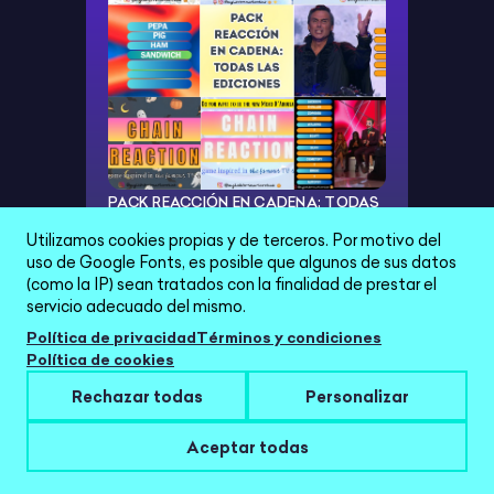
PACK REACCIÓN EN CADENA: TODAS
LAS EDICIONES (PACK AHORRO %)
Utilizamos cookies propias y de terceros. Por motivo del
uso de Google Fonts, es posible que algunos de sus datos
14,00 €
(como la IP) sean tratados con la finalidad de prestar el
servicio adecuado del mismo.
Política de privacidad
Términos y condiciones
Política de cookies
Rechazar todas
Personalizar
Aceptar todas