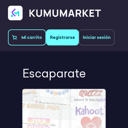
Mi carrito
Registrarse
Iniciar sesión
Escaparate