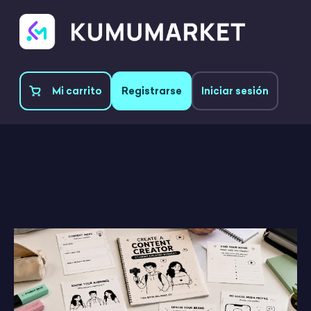
Mi carrito
Registrarse
Iniciar sesión