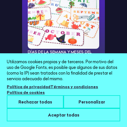
DÍAS DE LA SEMANA Y MESES DEL
AÑO IMPRIMIBLES Y PLASTIFICABLES
Utilizamos cookies propias y de terceros. Por motivo del
uso de Google Fonts, es posible que algunos de sus datos
0,00 €
(como la IP) sean tratados con la finalidad de prestar el
servicio adecuado del mismo.
Política de privacidad
Términos y condiciones
Política de cookies
Rechazar todas
Personalizar
Aceptar todas