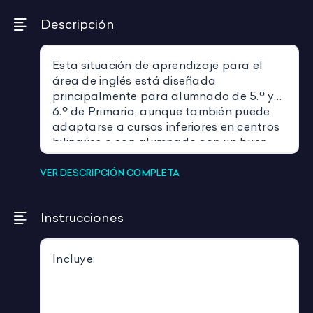
Descripción
Esta situación de aprendizaje para el
área de inglés está diseñada
principalmente para alumnado de 5.º y
6.º de Primaria, aunque también puede
adaptarse a cursos inferiores en centros
bilingües o con alumnado con un buen
nivel de competencia lingüística en inglés.
El recurso incluye PowerPoints para cinco
VER DESCRIPCIÓN COMPLETA
sesiones y un booklet creativo en el que
el alumnado desarrollará su propio
Instrucciones
superhéroe o villano. A través de
actividades dinámicas y visuales,
trabajarán descripciones físicas,
Incluye:
adjetivos, vocabulario y expresión oral y
escrita en inglés. El producto final
consiste en la presentación de su
personaje al resto de la clase y la