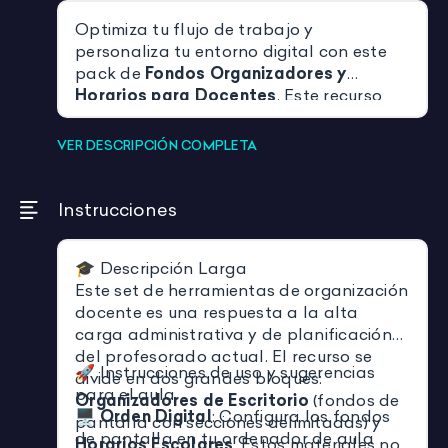
Optimiza tu flujo de trabajo y
personaliza tu entorno digital con este
pack de
Fondos Organizadores y
Horarios para Docentes
. Este recurso
incluye fondos de pantalla
estructurados para organizar carpetas y
VER DESCRIPCIÓN COMPLETA
archivos, junto con plantillas de horarios
temáticos (como la edición Pokémon)
para motivar al alumnado. Ideal para
Instrucciones
maestros que buscan mejorar su
productividad
y mantener un aula (física
🎓 Descripción Larga
o virtual) ordenada y visualmente
Este set de herramientas de organización
atractiva. Trabaja la
competencia
docente es una respuesta a la alta
digital (CD)
y la
gestión personal
carga administrativa y de planificación
(CPSAA)
de forma estética y funcional.
del profesorado actual. El recurso se
🚀 Instrucciones de uso y sugerencias
divide en dos grandes bloques:
para el aula
Organizadores de Escritorio
(fondos de
🖥️
Orden Digital
: Configura los fondos
pantalla con secciones delimitadas) y
de pantalla en tu ordenador de aula
Horarios Escolares
. Estos materiales no