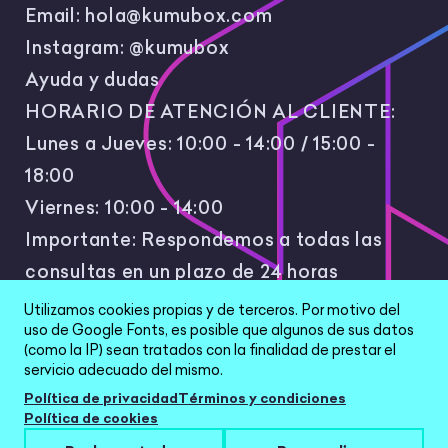
Email:
hola@kumubox.com
Principio III: Proporcionar múltiples
Curso
: 4.º de Primaria
Instagram:
@kumubox
formas de implicación
(Inglés/Science).
Ayuda y dudas
🏆 Implementar un
sistema de
Temporalización
: 1 sesión.
HORARIO DE ATENCIÓN AL CLIENTE:
refuerzo positivo
para el grupo
Justificación
:
Aprender
y
si la caja se mantiene
Lunes a Jueves: 10:00 - 14:00 / 15:00 -
utilizar
vocabulario técnico de
organizada y completa durante
18:00
materiales escolares en inglés en
todo el mes.
un contexto funcional.
Viernes: 10:00 - 14:00
🌍 Conectar el uso de la caja
Descripción/producto final
: Un
Importante: Respondemos a todas las
con la
sostenibilidad (ODS 12)
,
inventario bilingüe de los
explicando que compartir
consultas en un plazo de 24 horas
materiales disponibles en la caja.
material reduce el desperdicio y
laborales.
el consumo innecesario.
Utilizamos cookies propias y de terceros. Por motivo del
Momento de uso del recurso
:
uso de Google Fonts, es posible que algunos de sus datos
Desarrollo; se utilizan las
(como la IP) sean tratados con la finalidad de prestar el
etiquetas en inglés para
servicio adecuado del mismo.
señalizar el rincón de idiomas.
Política de privacidad
Términos y condiciones
Política de cookies
Título
: Gestión de Recursos y Bienes
All Rights Reserved © 2026 |
Política de
Comunes