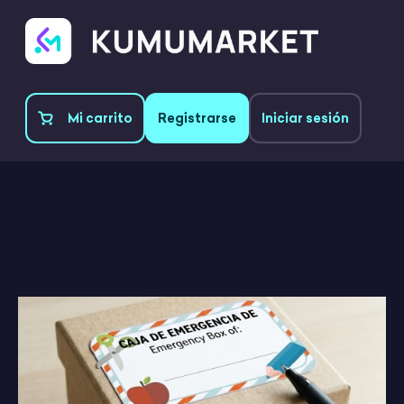
Mi carrito
Registrarse
Iniciar sesión