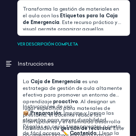
Transforma la gestión de materiales en
el aula con las
Etiquetas para la Caja
de Emergencia
. Este recurso práctico y
visual permite organizar aquellos
materiales de repuesto (lápices, gomas,
reglas) que el alumnado olvida con
VER DESCRIPCIÓN COMPLETA
frecuencia, fomentando la
autonomía
y
la
responsabilidad
. Disponibles en
español e inglés
, estas etiquetas son
Instrucciones
perfectas para aulas de primaria y
secundaria, especialmente en entornos
La
Caja de Emergencia
es una
bilingües
, ayudando a mantener un
estrategia de gestión de aula altamente
ambiente de trabajo fluido y sin
efectiva para promover un entorno de
interrupciones por falta de material.
aprendizaje
proactivo
. Al designar un
Instrucciones de uso
lugar específico para materiales de
📦
Preparación
: Imprime y lamina las
préstamo, el docente reduce las
etiquetas para mayor durabilidad.
interrupciones y el alumnado desarrolla
Pégalas en cajas transparentes o cestas
habilidades de
gestión de recursos
. Este
de fácil acceso. ✏️
Contenido
: Llena la
documento incluye etiquetas con un