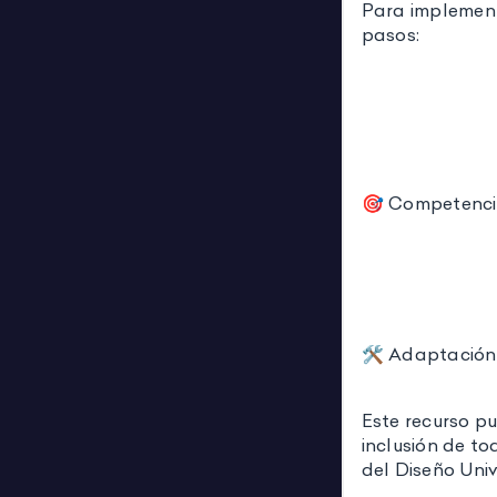
Para implementa
pasos:
🎯 Competenci
🛠 Adaptació
Este recurso p
inclusión de to
del Diseño Univ