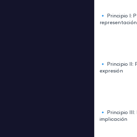
🔹 Principio I:
representación
🔹 Principio II
expresión
🔹 Principio II
implicación