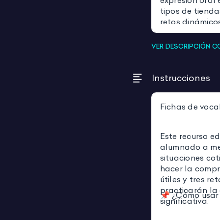
expresión oral 
tipos de tienda
retos dinámicos
situaciones rea
en situaciones 
VER DESCRIPCIÓN 
Instrucciones
Fichas de voca
Este recurso e
alumnado a me
situaciones co
hacer la compr
útiles y tres re
practicarán la
📌 ¿Cómo usar 
significativa.