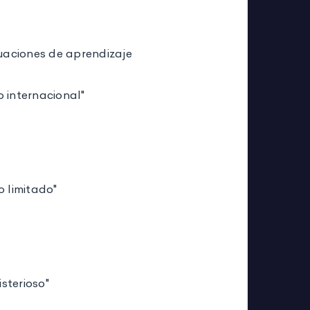
tuaciones de aprendizaje
o internacional"
o limitado"
isterioso"