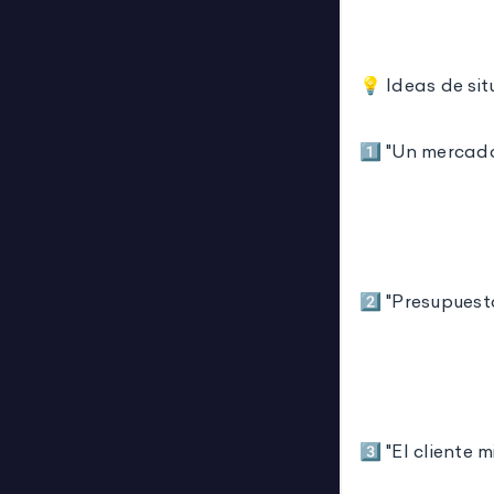
💡 Ideas de si
1️⃣ "Un mercad
2️⃣ "Presupuest
3️⃣ "El cliente m