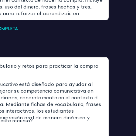
en el contexto de hacer la compra. Incluye
s, uso del dinero, frases hechas y tres
 para reforzar el aprendizaje en
les. Ideal para mejorar la comunicación
cotidianas.
COMPLETA
bulario y retos para practicar la compra
ducativo está diseñado para ayudar al
jorar su competencia comunicativa en
tidianas, concretamente en el contexto de
a. Mediante fichas de vocabulario, frases
tos interactivos, los estudiantes
 expresión oral de manera dinámica y
este recurso?