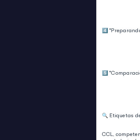
4️⃣ "Preparand
5️⃣ "Comparaci
🔍 Etiquetas 
CCL, competenc