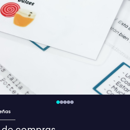
eñas
 de compras