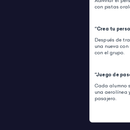
Adivinar el per
con pistas orales
“Crea tu pers
Después de tra
una nueva con 
con el grupo.
“Juego de pas
Cada alumno si
una aerolínea 
pasajero.