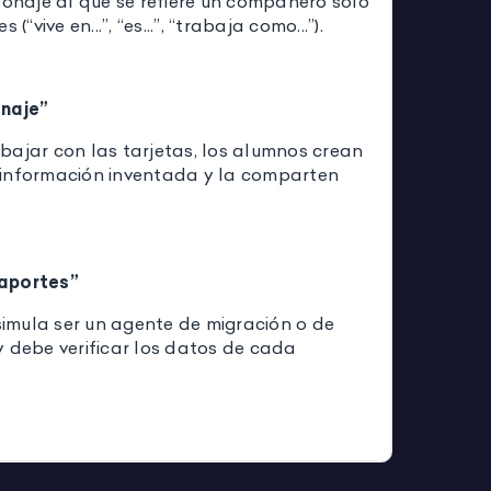
sonaje al que se refiere un compañero solo
 (“vive en...”, “es...”, “trabaja como...”).
onaje”
bajar con las tarjetas, los alumnos crean
información inventada y la comparten
aportes”
mula ser un agente de migración o de
y debe verificar los datos de cada