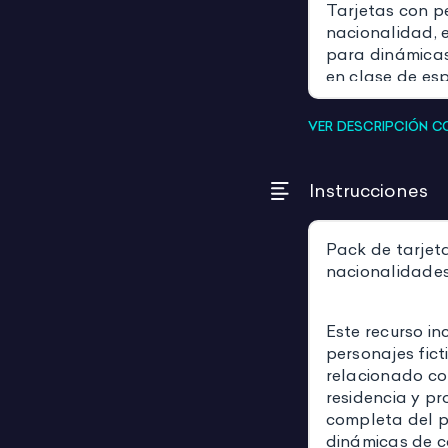
Tarjetas con p
nacionalidad, e
para dinámicas
en clase de es
VER DESCRIPCIÓN 
Instrucciones
Pack de tarjet
nacionalidades
Este recurso in
personajes fict
relacionado co
residencia y pr
completa del p
dinámicas de c