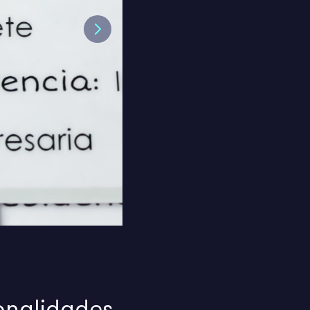
Next
onalidades