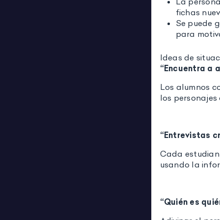
La personal
fichas nue
Se puede g
para motiv
Ideas de situa
“Encuentra a a
Los alumnos co
los personajes
“Entrevistas 
Cada estudiant
usando la info
“Quién es quié