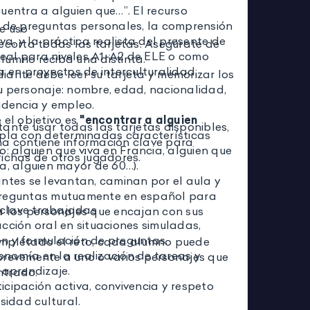
uentra a alguien que…”. El recurso
o de preguntas personales, la comprensión
e uso
iva, y la práctica realista del presente de
ecorta todas las tarjetas. Asegúrate de
ideal para niveles A1-A2 de ELE o como
lumno reciba una distinta.
a en proyectos de interculturalidad.
iante debe leer su tarjeta y memorizar los
u personaje: nombre, edad, nacionalidad,
idencia y empleo.
 el objetivo es
"encontrar a alguien
ante usar todas las tarjetas disponibles,
la con determinadas características
a contiene información clave para
o: alguien que viva en Francia, alguien que
ichas de otros jugadores.
a, alguien mayor de 60…).
ntes se levantan, caminan por el aula y
reguntas mutuamente en español para
clave trabajadas
a los personajes que encajan con sus
cción oral en situaciones simuladas,
n y formulación de preguntas.
mpletado el reto, cada alumno puede
nomía en la realización de tareas y
brevemente a uno o varios personajes que
 aprendizaje.
ntrado.
icipación activa, convivencia y respeto
rsidad cultural.