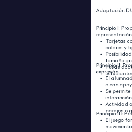
Adaptación D
Principio I: Pr
representación
Tarjetas co
colores y t
Posibilidad
tamaño gra
Principio II: P
Puede acom
expresión
estudiantes
El alumnad
o con apoyo
Se permite 
interacción
Actividad 
parejas o 
Principio III: 
El juego fo
movimiento 