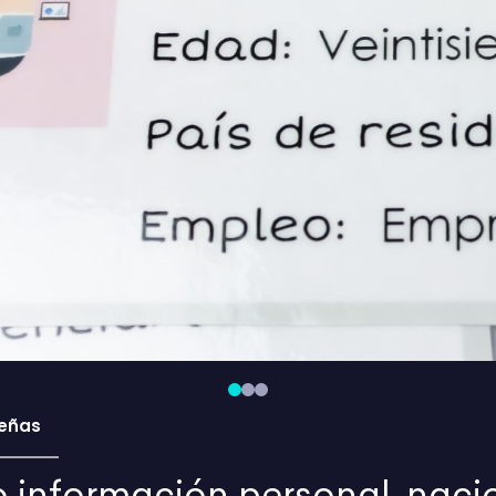
eñas
 información personal, naci