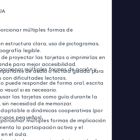
UA
oporcionar múltiples formas de
n estructura clara, uso de pictogramas,
ipografía legible.
 de proyectar las tarjetas o imprimirlas en
nde para mejor accesibilidad.
roporcionar múltiples formas de acción y
pañarse de audio o lectura guiada para
 con dificultades lectoras.
o puede responder de forma oral, escrita
 visual si es necesario.
usar las tarjetas como guía durante la
, sin necesidad de memorizar.
adaptable a dinámicas cooperativas (por
grupos pequeños).
Proporcionar múltiples formas de implicación
menta la participación activa y el
en el aula.