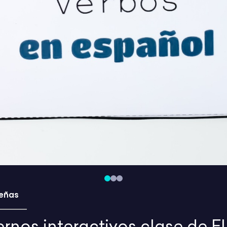
eñas
nos interactivos clase de E