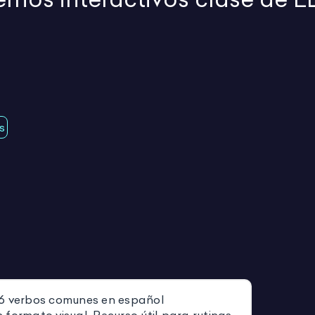
s
6 verbos comunes en español