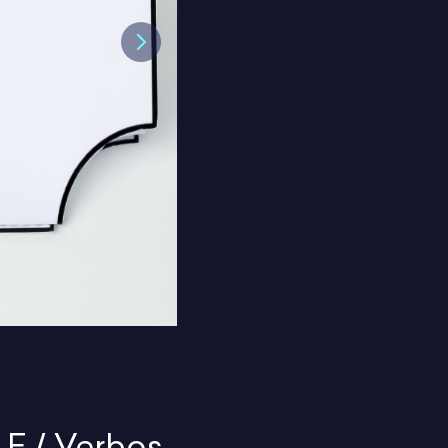
Next
LE / Verbos