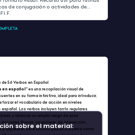
formato visual. Recurso útil para rutinas
icas de conjugación o actividades de
 ELE.
COMPLETA
la de 56 Verbos en Español
s en español”
es una recopilación visual de
uentes en su forma infinitiva, ideal para introducir,
reforzar el vocabulario de acción en niveles
de español. Los verbos incluyen tanto regulares
ulares y abarcan un amplio rango de usos
 acciones físicas, cognitivas, de interacción,
ción sobre el material:
 y expresión. Este recurso puede utilizarse como