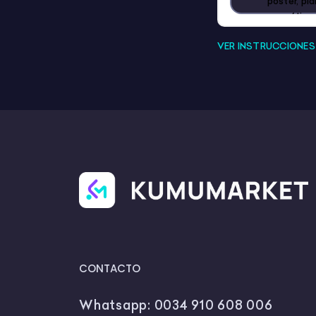
póster, pl
gramática 
expresión o
VER INSTRUCCIONE
🎯 Objetiv
Recono
español
Clasif
regula
Usar l
escrita
Aplica
difere
Desarr
funcio
CONTACTO
Whatsapp:
0034 910 608 006
💡 Sugeren