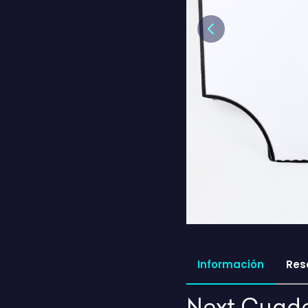
Previous
Información
Res
Next Cuader