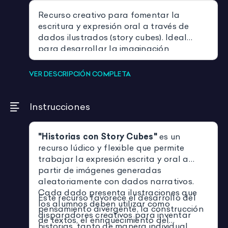
Recurso creativo para fomentar la
escritura y expresión oral a través de
dados ilustrados (story cubes). Ideal
para desarrollar la imaginación
narrativa y trabajar estructuras
textuales en primaria.
VER DESCRIPCIÓN COMPLETA
Instrucciones
"Historias con Story Cubes"
es un
recurso lúdico y flexible que permite
trabajar la expresión escrita y oral a
partir de imágenes generadas
aleatoriamente con dados narrativos.
Cada dado presenta ilustraciones que
Este recurso favorece el desarrollo del
los alumnos deben utilizar como
pensamiento divergente, la construcción
disparadores creativos para inventar
de textos, el enriquecimiento del
historias, tanto de manera individual