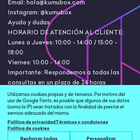
Email:
hola@kumubox.com
Instagram:
@kumubox
Ayuda y dudas
HORARIO DE ATENCIÓN AL CLIENTE:
Lunes a Jueves: 10:00 - 14:00 / 15:00 -
18:00
Viernes: 10:00 - 14:00
Importante: Respondemos a todas las
consultas en un plazo de 24 horas
laborales.
Utilizamos cookies propias y de terceros. Por motivo del
uso de Google Fonts, es posible que algunos de sus datos
(como la IP) sean tratados con la finalidad de prestar el
servicio adecuado del mismo.
Política de privacidad
Términos y condiciones
Política de cookies
All Rights Reserved © 2026 |
Política de
Rechazar todas
Personalizar