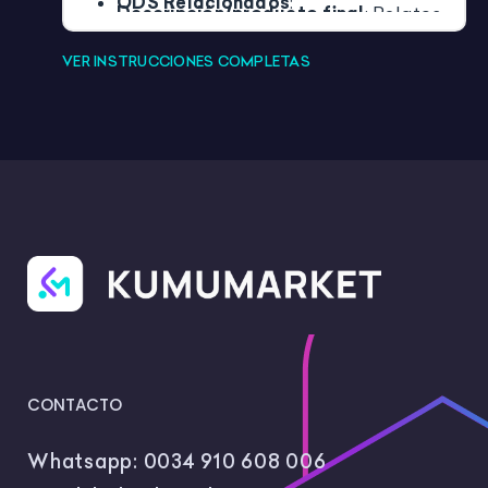
ODS Relacionados
:
Descripción/producto final
: Relatos
Momento de uso del recurso
:
con una emoción como hilo
Evaluación.
conductor.
VER INSTRUCCIONES COMPLETAS
Materias
: Lengua, Tutoría.
Competencias Clave
: CCL, CCEC,
CPSAA.
ODS Relacionados
: 3, 4.
Momento de uso del recurso
:
Introducción.
CONTACTO
Whatsapp:
0034 910 608 006