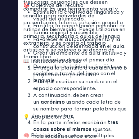
tres cosas personales que deseen
🎯 Objetivos del recurso
compartir. Es una herramienta visual y
Estimular la creatividad lingüística y
sencilla para actividades de
visual del alumnado.
presentación, tutoría, cohesión grupal o
Facilitar la presentación personal de
rutinas de bienvenida. Puede utilizarse en
forma original y accesible.
primaria, secundaria o aulas de lengua
Favorecer el autoconocimiento y la
extranjera, y se presta al trabajo
construcción de identidad en el aula.
artístico si se colorea o se decora de
Crear un ambiente de aula inclusivo y
forma libre.
participativo desde el primer día.
📖 Instrucciones de uso
Desarrollar habilidades lingüísticas y
Entrega la plantilla a cada alumno o
sociales a través del juego con el
proyéctala en pantalla.
lenguaje.
Pide que escriban su nombre en el
espacio correspondiente.
A continuación, deben crear
un
acrónimo
usando cada letra de
su nombre para formar palabras que
los representen.
💡 Adaptación DUA
En la parte inferior, escribirán
tres
cosas sobre sí mismos
(gustos,
🧠 Principio I: Proporcionar múltiples
habilidades, sueños, etc.).