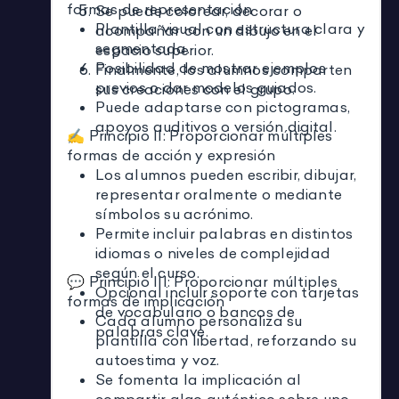
formas de representación
Se puede colorear, decorar o
Plantilla visual con estructura clara y
acompañar con un dibujo en el
segmentada.
espacio superior.
Posibilidad de mostrar ejemplos
Finalmente, los alumnos comparten
previos o dar modelos guiados.
sus creaciones con el grupo.
Puede adaptarse con pictogramas,
apoyos auditivos o versión digital.
✍️ Principio II: Proporcionar múltiples
formas de acción y expresión
Los alumnos pueden escribir, dibujar,
representar oralmente o mediante
símbolos su acrónimo.
Permite incluir palabras en distintos
idiomas o niveles de complejidad
según el curso.
💬 Principio III: Proporcionar múltiples
Opcional incluir soporte con tarjetas
formas de implicación
de vocabulario o bancos de
Cada alumno personaliza su
palabras clave.
plantilla con libertad, reforzando su
autoestima y voz.
Se fomenta la implicación al