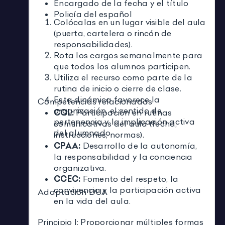
Encargado de la fecha y el título
Policía del español
Colócalas en un lugar visible del aula
(puerta, cartelera o rincón de
responsabilidades).
Rota los cargos semanalmente para
que todos los alumnos participen.
Utiliza el recurso como parte de la
rutina de inicio o cierre de clase.
Esta dinámica favorece la
Competencias relacionadas
organización, el sentido de
CCL:
Participación en rutinas
pertenencia y la implicación activa
comunicativas del aula (fecha,
del alumnado.
instrucciones, normas).
CPAA:
Desarrollo de la autonomía,
la responsabilidad y la conciencia
organizativa.
CCEC:
Fomento del respeto, la
convivencia y la participación activa
Adaptación DUA
en la vida del aula.
Principio I: Proporcionar múltiples formas