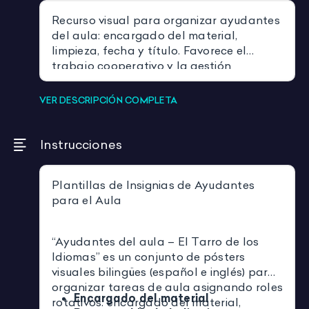
Recurso visual para organizar ayudantes
del aula: encargado del material,
limpieza, fecha y título. Favorece el
trabajo cooperativo y la gestión
compartida del aula.
VER DESCRIPCIÓN COMPLETA
Instrucciones
Plantillas de Insignias de Ayudantes
para el Aula
“Ayudantes del aula – El Tarro de los
Idiomas” es un conjunto de pósters
visuales bilingües (español e inglés) para
organizar tareas de aula asignando roles
Encargado del material
rotativos: encargado del material,