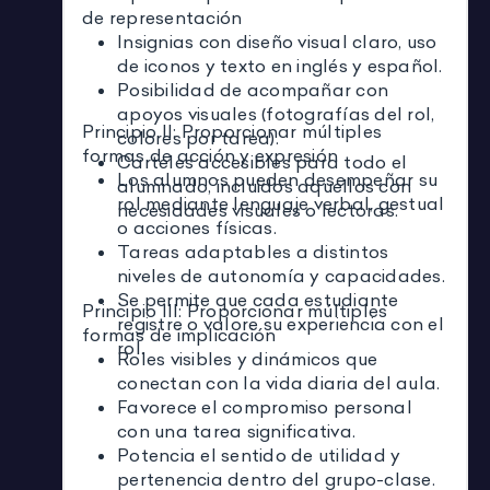
de representación
Insignias con diseño visual claro, uso
de iconos y texto en inglés y español.
Posibilidad de acompañar con
apoyos visuales (fotografías del rol,
Principio II: Proporcionar múltiples
colores por tarea).
formas de acción y expresión
Carteles accesibles para todo el
Los alumnos pueden desempeñar su
alumnado, incluidos aquellos con
rol mediante lenguaje verbal, gestual
necesidades visuales o lectoras.
o acciones físicas.
Tareas adaptables a distintos
niveles de autonomía y capacidades.
Se permite que cada estudiante
Principio III: Proporcionar múltiples
registre o valore su experiencia con el
formas de implicación
rol.
Roles visibles y dinámicos que
conectan con la vida diaria del aula.
Favorece el compromiso personal
con una tarea significativa.
Potencia el sentido de utilidad y
pertenencia dentro del grupo-clase.