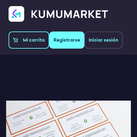
Mi carrito
Registrarse
Iniciar sesión