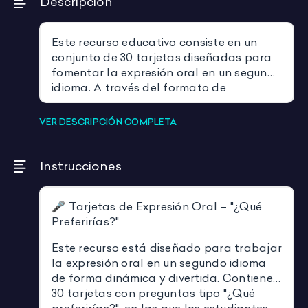
Descripción
Este recurso educativo consiste en un
conjunto de 30 tarjetas diseñadas para
fomentar la expresión oral en un segundo
idioma. A través del formato de
preguntas tipo "¿Qué preferirías?", los
estudiantes deben elegir entre dos
VER DESCRIPCIÓN COMPLETA
opciones y justificar su elección. Es un
juego dinámico y versátil que estimula la
conversación, desarrolla habilidades
Instrucciones
argumentativas y fortalece la
competencia lingüística en un ambiente
🎤 Tarjetas de Expresión Oral – "¿Qué
lúdico. Disponible en catalán, inglés y
Preferirías?"
español, este material es ideal para
promover el debate y el intercambio de
Este recurso está diseñado para trabajar
ideas en el aula.
la expresión oral en un segundo idioma
de forma dinámica y divertida. Contiene
30 tarjetas con preguntas tipo "¿Qué