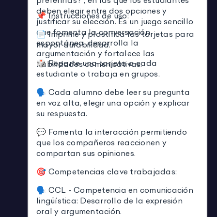
preferirías?", en las que los estudiantes
deben elegir entre dos opciones y
📌 Instrucciones de uso:
justificar su elección. Es un juego sencillo
que fomenta la conversación
📄 Imprime y plastifica las tarjetas para
espontánea, desarrolla la
mayor durabilidad.
argumentación y fortalece las
🎲 Reparte una tarjeta a cada
habilidades comunicativas.
estudiante o trabaja en grupos.
🗣️ Cada alumno debe leer su pregunta
en voz alta, elegir una opción y explicar
su respuesta.
💬 Fomenta la interacción permitiendo
que los compañeros reaccionen y
compartan sus opiniones.
🎯 Competencias clave trabajadas:
🗣️ CCL - Competencia en comunicación
lingüística: Desarrollo de la expresión
oral y argumentación.