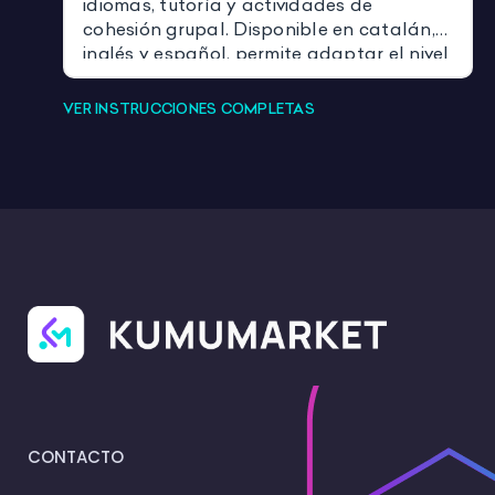
idiomas, tutoría y actividades de
cohesión grupal. Disponible en catalán,
inglés y español, permite adaptar el nivel
de dificultad y enriquecer la experiencia
de aprendizaje
VER INSTRUCCIONES COMPLETAS
CONTACTO