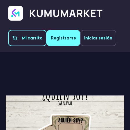
Mi carrito
Registrarse
Iniciar sesión