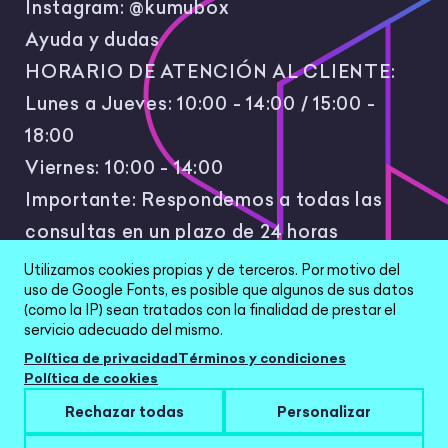
Instagram:
@kumubox
Ayuda y dudas
HORARIO DE ATENCIÓN AL CLIENTE:
Lunes a Jueves: 10:00 - 14:00 / 15:00 -
18:00
Viernes: 10:00 - 14:00
Importante: Respondemos a todas las
consultas en un plazo de 24 horas
laborales.
Utilizamos cookies propias y de terceros. Por motivo del
uso de Google Fonts, es posible que algunos de sus datos
(como la IP) sean tratados con la finalidad de prestar el
servicio adecuado del mismo.
Política de privacidad
Términos y condiciones
Política de cookies
All Rights Reserved © 2026 |
Política de
Rechazar todas
Personalizar
privacidad
|
Términos y condiciones
|
Aviso Legal
|
Configurar cookies