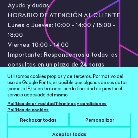
Ayuda y dudas
HORARIO DE ATENCIÓN AL CLIENTE:
Lunes a Jueves: 10:00 - 14:00 / 15:00 -
18:00
Viernes: 10:00 - 14:00
Importante: Respondemos a todas las
consultas en un plazo de 24 horas
laborales.
Utilizamos cookies propias y de terceros. Por motivo del
uso de Google Fonts, es posible que algunos de sus datos
(como la IP) sean tratados con la finalidad de prestar el
servicio adecuado del mismo.
Política de privacidad
Términos y condiciones
Política de cookies
All Rights Reserved © 2026 |
Política de
Rechazar todas
Personalizar
privacidad
|
Términos y condiciones
|
Aviso Legal
|
Configurar cookies
Aceptar todas