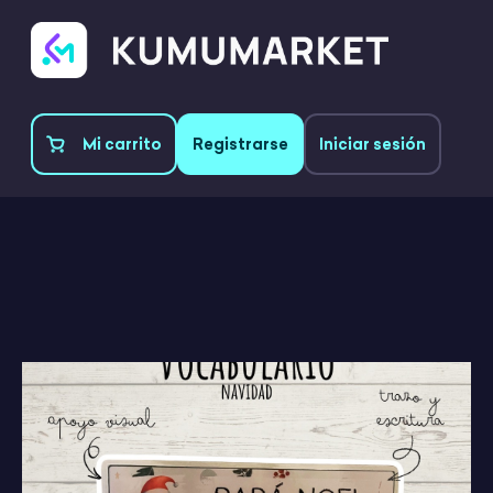
Mi carrito
Registrarse
Iniciar sesión