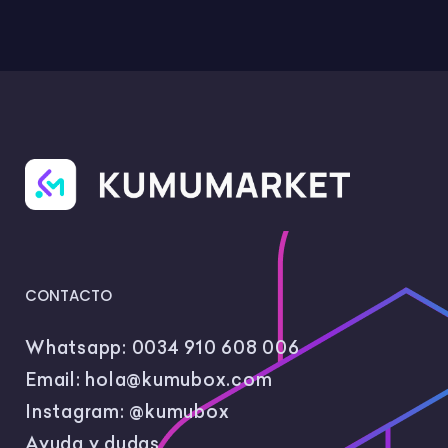
CONTACTO
Whatsapp:
0034 910 608 006
Email:
hola@kumubox.com
Instagram:
@kumubox
Ayuda y dudas