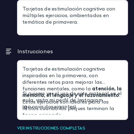
Tarjetas de estimulación cognitiva con
múltiples ejercicios, ambientados en
temática de primavera.
Instrucciones
Tarjetas de estimulación cognitiva
inspiradas en la primavera, con
diferentes retos para mejorar las
funciones mentales, como la
atención, la
Si quieres ver el uso de este material en el
memoria, el lenguaje y el razonamiento
.
aula, visita mi perfil de Instagram
Estos ejercicios son ideales para los
(@a.cova.dos.xigantes)
ratitos cuando los peques terminan la
faena asignada.
VER INSTRUCCIONES COMPLETAS