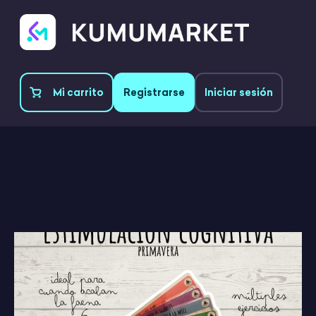
Mi carrito
Registrarse
Iniciar sesión