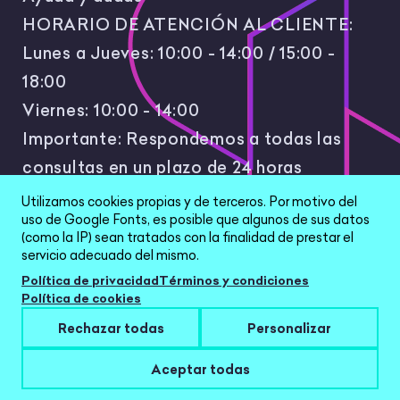
HORARIO DE ATENCIÓN AL CLIENTE:
Lunes a Jueves: 10:00 - 14:00 / 15:00 -
18:00
Viernes: 10:00 - 14:00
Importante: Respondemos a todas las
consultas en un plazo de 24 horas
laborales.
Utilizamos cookies propias y de terceros. Por motivo del
uso de Google Fonts, es posible que algunos de sus datos
(como la IP) sean tratados con la finalidad de prestar el
servicio adecuado del mismo.
Política de privacidad
Términos y condiciones
Política de cookies
All Rights Reserved © 2026 |
Política de
Rechazar todas
Personalizar
privacidad
|
Términos y condiciones
|
Aviso Legal
|
Configurar cookies
Aceptar todas