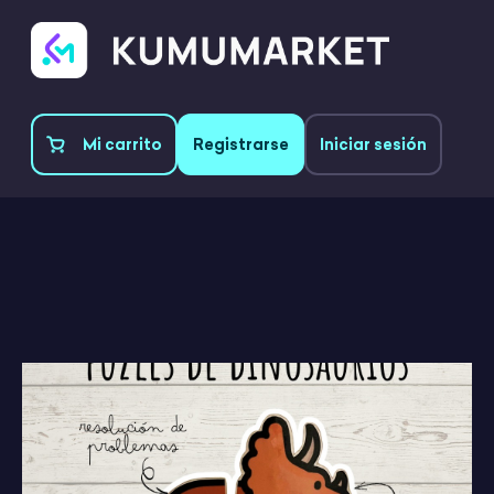
Mi carrito
Registrarse
Iniciar sesión