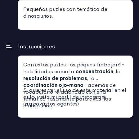
Pequeños puzles con temática de
dinosaurios.
Instrucciones
Con estos puzles, los peques trabajarán
habilidades como la
concentración
, la
resolución de problemas
, la
coordinación ojo-mano
... además de
Si quieres ver el uso de este material en el
vocabulario relacionado con una
aula, visita mi perfil de instagram
temática fascinante para ellos: los
(@a.cova.dos.xigantes)
dinosaurios.