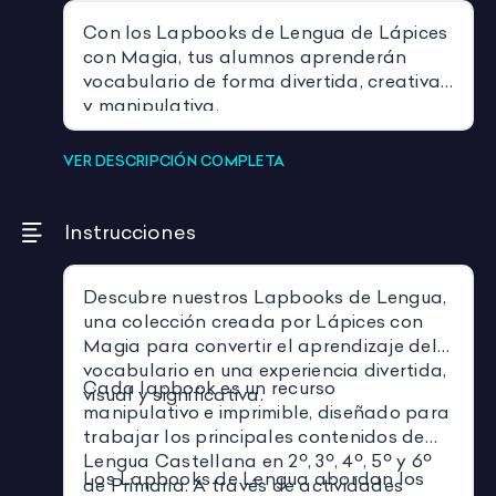
Con los Lapbooks de Lengua de Lápices
con Magia, tus alumnos aprenderán
vocabulario de forma divertida, creativa
y manipulativa.
Trabaja sinónimos, antónimos, prefijos,
sufijos, palabras compuestas y mucho
VER DESCRIPCIÓN COMPLETA
más, ¡con recursos imprimibles listos para
usar! ✨📚
Instrucciones
Descubre nuestros Lapbooks de Lengua,
una colección creada por Lápices con
Magia para convertir el aprendizaje del
vocabulario en una experiencia divertida,
Cada lapbook es un recurso
visual y significativa.
manipulativo e imprimible, diseñado para
trabajar los principales contenidos de
Lengua Castellana en 2º, 3º, 4º, 5º y 6º
Los Lapbooks de Lengua abordan los
de Primaria. A través de actividades