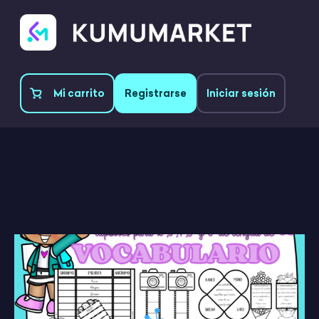
Mi carrito
Registrarse
Iniciar sesión