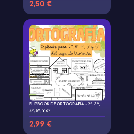
2,50 €
FLIPBOOK DE ORTOGRAFÍA - 2º, 3º,
4º, 5º, Y 6º
2,99 €