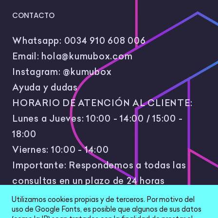
CONTACTO
Whatsapp:
0034 910 608 006
Email:
hola@kumubox.com
Instagram:
@kumubox
Ayuda y dudas
HORARIO DE ATENCIÓN AL CLIENTE:
Lunes a Jueves: 10:00 - 14:00 / 15:00 -
18:00
Viernes: 10:00 - 14:00
Importante: Respondemos a todas las
consultas en un plazo de 24 horas
laborales.
Utilizamos cookies propias y de terceros. Por motivo del
uso de Google Fonts, es posible que algunos de sus datos