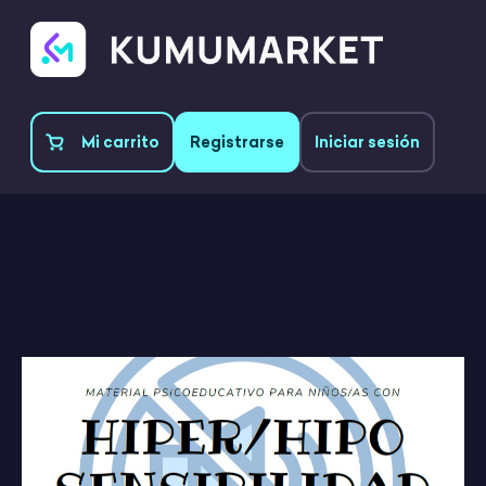
Mi carrito
Registrarse
Iniciar sesión