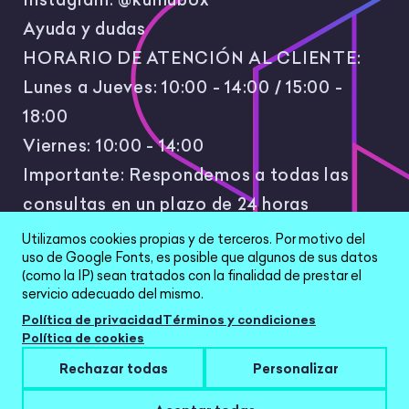
Ayuda y dudas
HORARIO DE ATENCIÓN AL CLIENTE:
Lunes a Jueves: 10:00 - 14:00 / 15:00 -
18:00
Viernes: 10:00 - 14:00
Importante: Respondemos a todas las
consultas en un plazo de 24 horas
laborales.
Utilizamos cookies propias y de terceros. Por motivo del
uso de Google Fonts, es posible que algunos de sus datos
(como la IP) sean tratados con la finalidad de prestar el
servicio adecuado del mismo.
Política de privacidad
Términos y condiciones
Política de cookies
All Rights Reserved © 2026 |
Política de
Rechazar todas
Personalizar
privacidad
|
Términos y condiciones
|
Aviso Legal
|
Configurar cookies