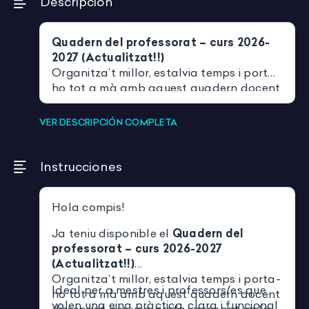
Descripción
Quadern del professorat – curs 2026-
2027 (Actualitzat!!)
Organitza’t millor, estalvia temps i porta-
ho tot a mà amb aquest quadern docent
dissenyat per una profe i pensant en la
nostra realitat a l’aula.
VER DESCRIPCIÓN COMPLETA
Instrucciones
Hola compis!
Ja teniu disponible el
Quadern del
professorat – curs 2026-2027
(Actualitzat!!)
Organitza’t millor, estalvia temps i porta-
Ideal per a mestres i professors/es que
ho tot a mà amb aquest quadern docent
volen una eina pràctica, clara i funcional