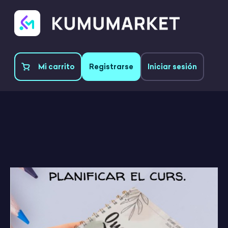
Mi carrito
Registrarse
Iniciar sesión