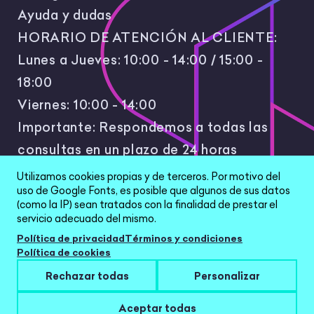
Ayuda y dudas
HORARIO DE ATENCIÓN AL CLIENTE:
Lunes a Jueves: 10:00 - 14:00 / 15:00 -
18:00
Viernes: 10:00 - 14:00
Importante: Respondemos a todas las
consultas en un plazo de 24 horas
laborales.
Utilizamos cookies propias y de terceros. Por motivo del
uso de Google Fonts, es posible que algunos de sus datos
(como la IP) sean tratados con la finalidad de prestar el
servicio adecuado del mismo.
Política de privacidad
Términos y condiciones
Política de cookies
All Rights Reserved © 2026 |
Política de
Rechazar todas
Personalizar
privacidad
|
Términos y condiciones
|
Aviso Legal
|
Configurar cookies
Aceptar todas