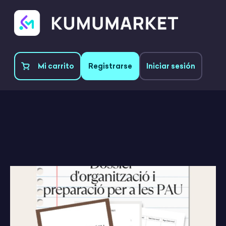
Mi carrito
Registrarse
Iniciar sesión