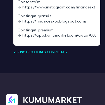
Contacta'm
→
https://www.instagram.com/financesxtu/
Contingut gratuït
→
https://financesxtu.blogspot.com/
Contingut premium
→
https://app.kumumarket.com/autor/803
VER INSTRUCCIONES COMPLETAS