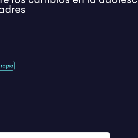
adres
erapia