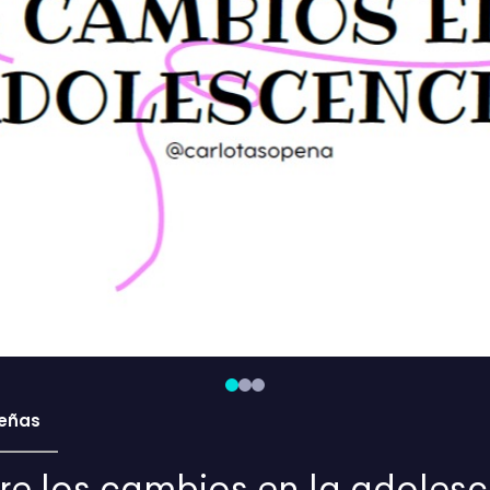
eñas
re los cambios en la adoles