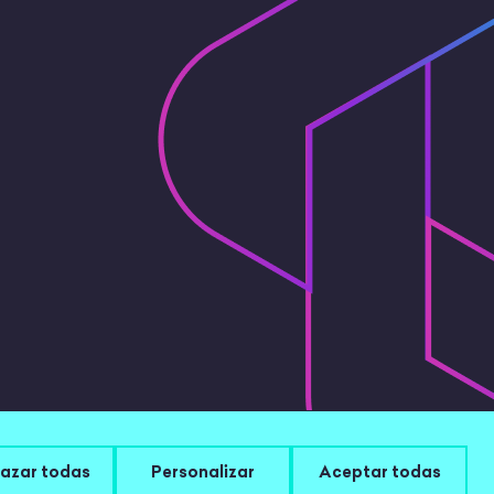
 Legal
|
Configurar cookies
azar todas
Personalizar
Aceptar todas