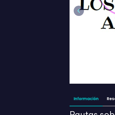
Previous
Información
Res
Pautas sob