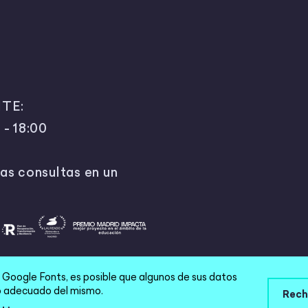
TE:
 - 18:00
as consultas en un
e Google Fonts, es posible que algunos de sus datos
 |
Política de privacidad
|
Términos y condiciones
|
Aviso
cio adecuado del mismo.
Rech