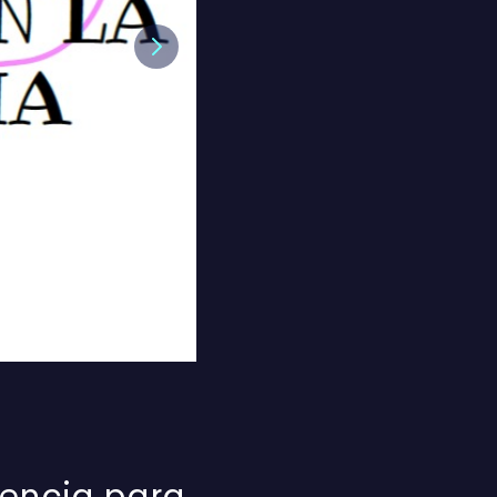
Next
cencia para