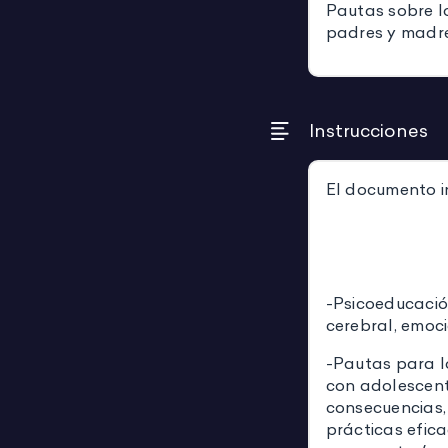
Pautas sobre l
padres y madr
Instrucciones
El documento i
-Psicoeducación
cerebral, emoci
-Pautas para l
con adolescente
consecuencias,
prácticas efic