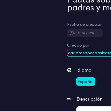
padres y m
Fecha de creación
26/06/2026
Creado por
carlotasopenapsicot
Idioma
Español
Descripción