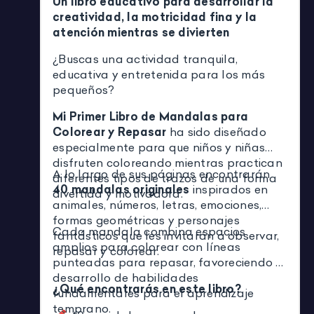
Un libro educativo para desarrollar la
creatividad, la motricidad fina y la
atención mientras se divierten
¿Buscas una actividad tranquila,
educativa y entretenida para los más
pequeños?
Mi Primer Libro de Mandalas para
Colorear y Repasar
ha sido diseñado
especialmente para que niños y niñas
disfruten coloreando mientras practican
A lo largo de sus páginas encontrarán
diferentes tipos de trazos de una forma
40 mandalas originales
inspirados en
divertida y motivadora.
animales, números, letras, emociones,
formas geométricas y personajes
Cada mandala combina espacios
fantásticos que les invitarán a observar,
amplios para colorear con líneas
repasar y colorear.
punteadas para repasar, favoreciendo el
desarrollo de habilidades
¿Qué encontrarás en este libro?
fundamentales para el aprendizaje
temprano.