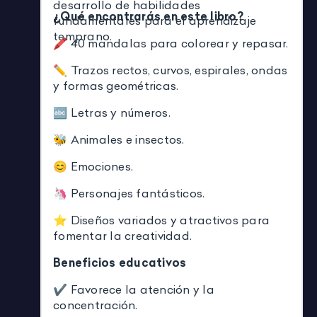
desarrollo de habilidades
¿Qué encontrarás en este libro?
fundamentales para el aprendizaje
temprano.
🖍️ 40 mandalas para colorear y repasar.
✏️ Trazos rectos, curvos, espirales, ondas
y formas geométricas.
🔤 Letras y números.
🐝 Animales e insectos.
😊 Emociones.
🦄 Personajes fantásticos.
⭐ Diseños variados y atractivos para
fomentar la creatividad.
Beneficios educativos
✔ Favorece la atención y la
concentración.