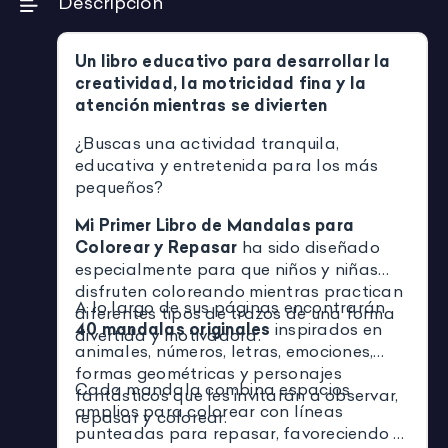
Descripción
Un libro educativo para desarrollar la
creatividad, la motricidad fina y la
atención mientras se divierten
¿Buscas una actividad tranquila,
educativa y entretenida para los más
pequeños?
Mi Primer Libro de Mandalas para
Colorear y Repasar
ha sido diseñado
especialmente para que niños y niñas
disfruten coloreando mientras practican
A lo largo de sus páginas encontrarán
diferentes tipos de trazos de una forma
40 mandalas originales
inspirados en
divertida y motivadora.
animales, números, letras, emociones,
formas geométricas y personajes
Cada mandala combina espacios
fantásticos que les invitarán a observar,
amplios para colorear con líneas
repasar y colorear.
punteadas para repasar, favoreciendo el