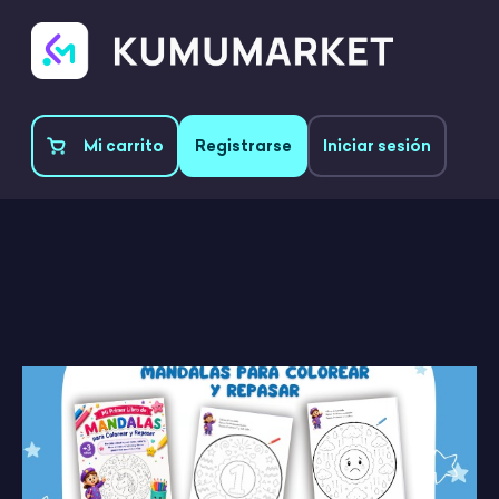
Mi carrito
Registrarse
Iniciar sesión