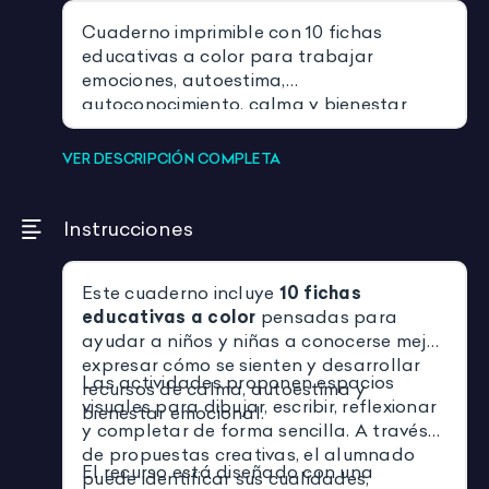
Cuaderno imprimible con 10 fichas
educativas a color para trabajar
emociones, autoestima,
autoconocimiento, calma y bienestar
emocional.
VER DESCRIPCIÓN COMPLETA
Instrucciones
Este cuaderno incluye
10 fichas
educativas a color
pensadas para
ayudar a niños y niñas a conocerse mejor,
expresar cómo se sienten y desarrollar
Las actividades proponen espacios
recursos de calma, autoestima y
visuales para dibujar, escribir, reflexionar
bienestar emocional.
y completar de forma sencilla. A través
de propuestas creativas, el alumnado
El recurso está diseñado con una
puede identificar sus cualidades,