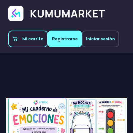
Mi carrito
Registrarse
Iniciar sesión