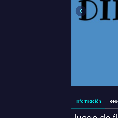
Previous
Información
Res
Juego de fl