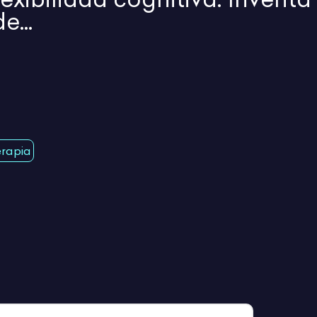
e...
erapia