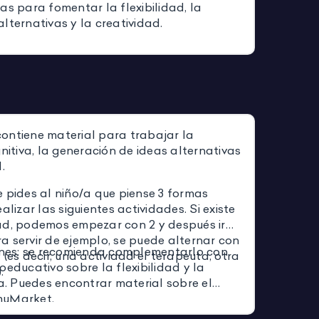
as para fomentar la flexibilidad, la
lternativas y la creatividad.
ontiene material para trabajar la
gnitiva, la generación de ideas alternativas
.
le pides al niño/a que piense 3 formas
alizar las siguientes actividades. Si existe
ad, podemos empezar con 2 y después ir
a servir de ejemplo, se puede alternar con
nes
: se recomienda complementarlo con
 (es decir, una actividad el terapeuta, otra
oeducativo sobre la flexibilidad y la
.
va. Puedes encontrar material sobre el
muMarket.