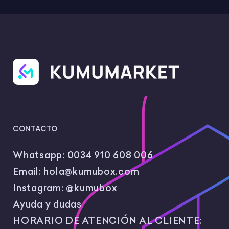
práctico y útil para el aula, de esos que
ayudan un montón a repasar de forma
rápida y sencilla 💛
Me encanta crear materiales que nos
ayuden a hacer más fácil el aprendizaje
y a acompañar a nuestro alumnado con
apoyos bonitos y funcionales, así que
espero de corazón que este os sea útil 📚
CONTACTO
Whatsapp:
0034 910 608 006
Email:
hola@kumubox.com
Instagram:
@kumubox
Ayuda y dudas
HORARIO DE ATENCIÓN AL CLIENTE: