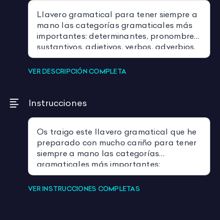
Llavero gramatical para tener siempre a
mano las categorías gramaticales más
importantes: determinantes, pronombres,
sustantivos, adjetivos, verbos, adverbios,
preposiciones y conjunciones.
VER DESCRIPCIÓN COMPLETA
Un recurso súper visual, práctico y útil
para el aula💛
Instrucciones
Os traigo este llavero gramatical que he
preparado con mucho cariño para tener
siempre a mano las categorías
gramaticales más importantes:
determinantes, pronombres, sustantivos,
adjetivos, verbos, adverbios,
VER INSTRUCCIONES COMPLETAS
preposiciones y conjunciones.
Me parece un recurso súper visual,