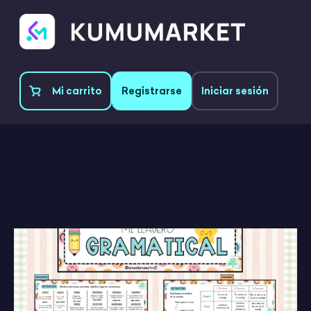
Mi carrito
Registrarse
Iniciar sesión