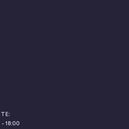
 y sostenibles.
sicos (Biología y Geología - ESO):
 los impactos humanos en la biosfera.
de la economía circular y gestión de
TE:
 - 18:00