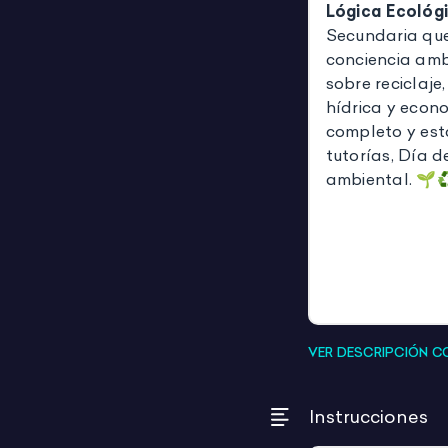
Lógica Ecológ
Secundaria que
conciencia amb
sobre reciclaje
hídrica y econo
completo y está
tutorías, Día d
ambiental. 🌱
VER DESCRIPCIÓN 
Instrucciones