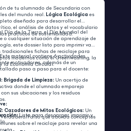
ión de tu alumnado de Secundaria con
les del mundo real.
Lógica Ecológica
es
pleto diseñado para desarrollar el
tico, el análisis de datos y el vocabulario
l Día de la Tierra, el Día Mundial del
as prácticos de sostenibilidad.
 o cualquier situación de aprendizaje de
ogía, este dossier listo para imprimir va
 tradicionales fichas de reciclaje para
Este material contiene 6 actividades
ptos modernos como el Greenwashing, la
ente motivadoras, además de un
y la Economía Circular.
etallado paso a paso para el docente:
1: Brigada de Limpieza:
Un acertijo de
uctiva donde el alumnado empareja
 con sus ubicaciones y los residuos
os.
ve:
2: Cazadores de Mitos Ecológicos:
Un
ración:
Listo para descargar, imprimir y
 Verdadero/Falso que aborda conceptos
la.
munes sobre el reciclaje para revelar una
creta.