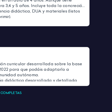
a
en un aula de 4 años. Aunque tiene
a 3,4 y 5 años. Incluye toda la concreción
uencia didáctica, DUA y materiales (listos
imir).
ón curricular desarrollada sobre la base
2022 para que podáis adaptarlo a
omunidad autónoma.
ia didáctica desarrollada y detallada
exiones pertinentes de la concreción
S COMPLETAS
ateriales necesarios para desarrollar las
 propuestas. (Listos para imprimir y
odéis encontrarlos en el símbolo de