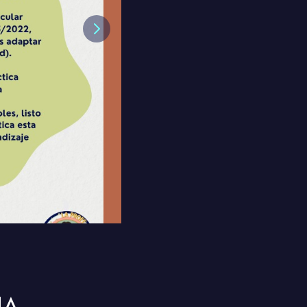
Next
JA