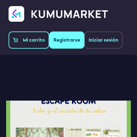
Mi carrito
Registrarse
Iniciar sesión