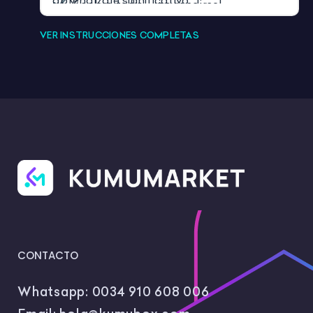
aprendizaje significativo.
✔️ Y, sobre todo… ¡no rendirse!
VER INSTRUCCIONES COMPLETAS
CONTACTO
Whatsapp:
0034 910 608 006