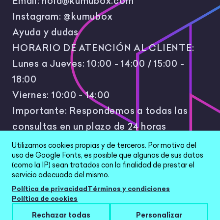
Email:
hola@kumubox.com
Instagram:
@kumubox
Ayuda y dudas
HORARIO DE ATENCIÓN AL CLIENTE:
Lunes a Jueves: 10:00 - 14:00 / 15:00 -
18:00
Viernes: 10:00 - 14:00
Importante: Respondemos a todas las
consultas en un plazo de 24 horas
laborales.
Utilizamos cookies propias y de terceros. Por motivo del
uso de Google Fonts, es posible que algunos de sus datos
(como la IP) sean tratados con la finalidad de prestar el
servicio adecuado del mismo.
Política de privacidad
Términos y condiciones
Política de cookies
All Rights Reserved © 2026 |
Política de
Rechazar todas
Personalizar
privacidad
|
Términos y condiciones
|
Aviso Legal
|