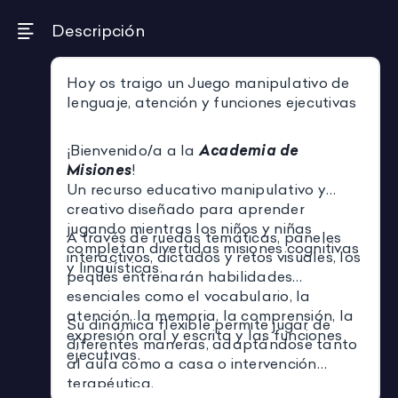
Descripción
Hoy os traigo un Juego manipulativo de
lenguaje, atención y funciones ejecutivas
¡Bienvenido/a a la
Academia de
Misiones
!
Un recurso educativo manipulativo y
creativo diseñado para aprender
jugando mientras los niños y niñas
A través de ruedas temáticas, paneles
completan divertidas misiones cognitivas
interactivos, dictados y retos visuales, los
y lingüísticas.
peques entrenarán habilidades
esenciales como el vocabulario, la
atención, la memoria, la comprensión, la
Su dinámica flexible permite jugar de
expresión oral y escrita y las funciones
diferentes maneras, adaptándose tanto
ejecutivas.
al aula como a casa o intervención
terapéutica.