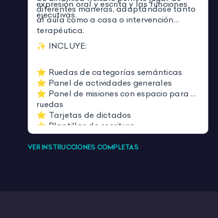
expresión oral y escrita y las funciones
diferentes maneras, adaptándose tanto
ejecutivas.
al aula como a casa o intervención
terapéutica.
✨ INCLUYE:
⭐ Ruedas de categorías semánticas
⭐ Panel de actividades generales
⭐ Panel de misiones con espacio para 3
ruedas
⭐ Tarjetas de dictados
⭐ Plantillas de escritura
⭐ Actividades de revisión del dictado
⭐ Retos de observación, búsqueda y
VER INSTRUCCIONES COMPLETAS
memoria
⭐ Diferentes niveles y modos de juego