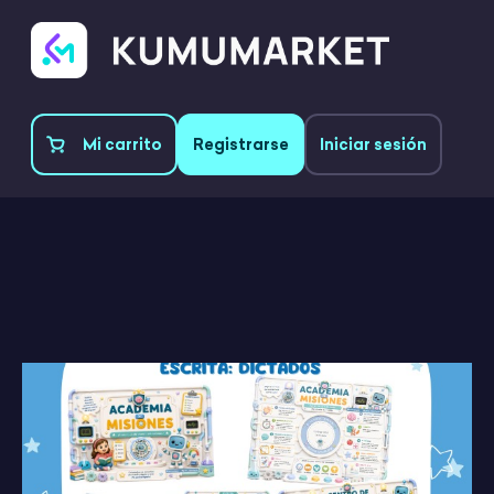
Mi carrito
Registrarse
Iniciar sesión