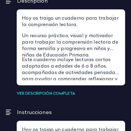
Descripción
Hoy os traigo un cuaderno para trabajar
la comprensión lectora.
Un recurso práctico, visual y motivador
para trabajar la comprensión lectora de
forma sencilla y progresiva en niños y
niñas de Educación Primaria.
Este cuaderno incluye lecturas cortas
adaptadas a edades de 6 a 8 años,
acompañadas de actividades pensadas
para ayudar a comprender, reflexionar y
expresar ideas de manera clara y
divertida.
VER DESCRIPCIÓN COMPLETA
Instrucciones
Hoy os traigo un cuaderno para trabajar