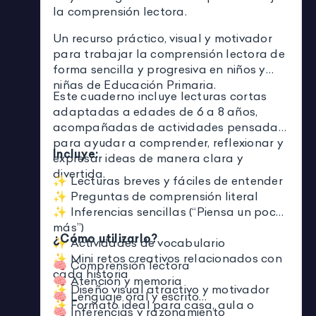
la comprensión lectora.
Un recurso práctico, visual y motivador
para trabajar la comprensión lectora de
forma sencilla y progresiva en niños y
niñas de Educación Primaria.
Este cuaderno incluye lecturas cortas
adaptadas a edades de 6 a 8 años,
acompañadas de actividades pensadas
para ayudar a comprender, reflexionar y
Incluye:
expresar ideas de manera clara y
divertida.
✨ Lecturas breves y fáciles de entender
✨ Preguntas de comprensión literal
✨ Inferencias sencillas (“Piensa un poco
más”)
¿Cómo utilizarlo?
✨ Actividades de vocabulario
✨ Mini retos creativos relacionados con
🧠 Comprensión lectora
cada historia
🧠 Atención y memoria
✨ Diseño visual atractivo y motivador
🧠 Lenguaje oral y escrito
✨ Formato ideal para casa, aula o
🧠 Inferencias y razonamiento