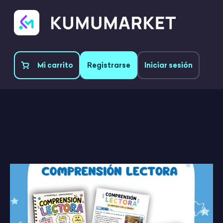
Mi carrito
Registrarse
Iniciar sesión