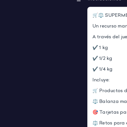
🛒⚖️ SUPERM
Un recurso man
A través del ju
✔️ 1 kg
✔️ 1/2 kg
✔️ 1/4 kg
Incluye:
🛒 Productos d
⚖️ Balanza ma
🎯 Tarjetas pa
⚖️ Retos para 