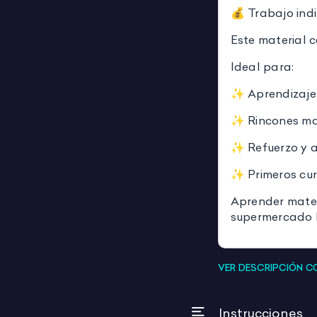
💰 Trabajo indi
Este material c
Ideal para:
✨ Aprendizaje
✨ Rincones ma
✨ Refuerzo y a
✨ Primeros cur
Aprender matem
supermercado 
VER DESCRIPCIÓN 
Instrucciones