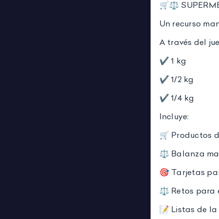
🛒⚖️ SUPERM
Un recurso man
A través del ju
✔️ 1 kg
✔️ 1/2 kg
✔️ 1/4 kg
Incluye:
🛒 Productos d
⚖️ Balanza ma
🎯 Tarjetas pa
⚖️ Retos para 
📝 Listas de l