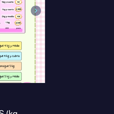
Next
 (kg,