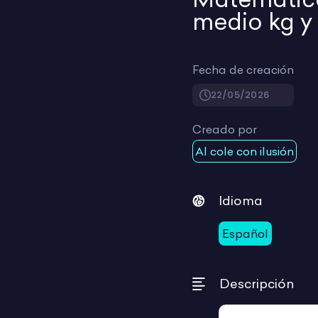
medio kg y 
Fecha de creación
22/05/2026
Creado por
Al cole con ilusión
Idioma
Español
Descripción