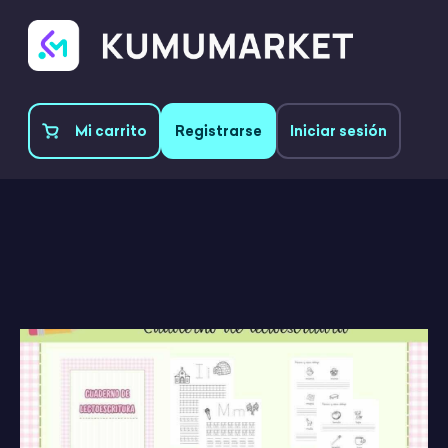
Mi carrito
Registrarse
Iniciar sesión