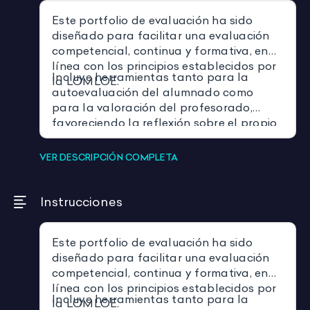
Este portfolio de evaluación ha sido
diseñado para facilitar una evaluación
competencial, continua y formativa, en
línea con los principios establecidos por
Incluye herramientas tanto para la
la
LOMLOE
.
autoevaluación del alumnado como
para la valoración del profesorado,
favoreciendo la reflexión sobre el propio
aprendizaje, la participación activa y el
desarrollo de la autonomía personal,
VER DESCRIPCIÓN COMPLETA
aspectos clave dentro del enfoque
educativo actual.
Instrucciones
Este portfolio de evaluación ha sido
diseñado para facilitar una evaluación
competencial, continua y formativa, en
línea con los principios establecidos por
Incluye herramientas tanto para la
la
LOMLOE
.