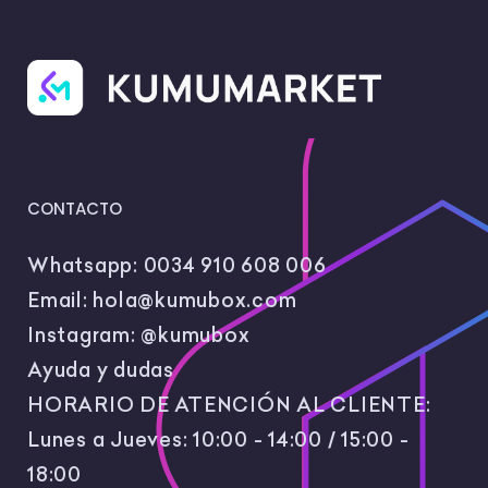
CONTACTO
Whatsapp:
0034 910 608 006
Email:
hola@kumubox.com
Instagram:
@kumubox
Ayuda y dudas
HORARIO DE ATENCIÓN AL CLIENTE:
Lunes a Jueves: 10:00 - 14:00 / 15:00 -
18:00