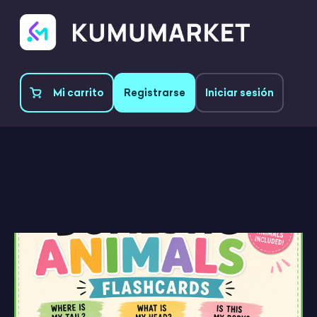
Mi carrito
Registrarse
Iniciar sesión