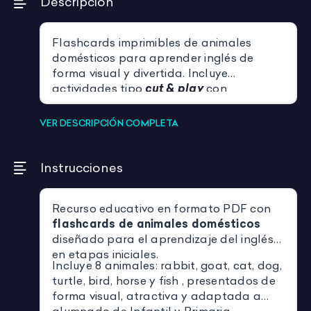
Descripción
Flashcards imprimibles de animales
domésticos para aprender inglés de
forma visual y divertida. Incluye
actividades tipo
cut & play
con
preguntas para trabajar vocabulario y
partes del cuerpo.
VER DESCRIPCIÓN COMPLETA
Instrucciones
Recurso educativo en formato PDF con
flashcards de animales domésticos
diseñado para el aprendizaje del inglés
en etapas iniciales.
Incluye 8 animales: rabbit, goat, cat, dog,
turtle, bird, horse y fish , presentados de
forma visual, atractiva y adaptada a