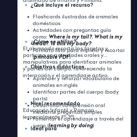
alumnado de Infantil y Primaria.
🔹
¿Qué incluye el recurso?
Flashcards ilustradas de animales
domésticos
Actividades con preguntas guía
como:
Where is my tail?
,
What is my
🔹
¿Cómo se utiliza?
head?
,
Is this my body?
El alumnado recorta las tarjetas y
Formato listo para imprimir y recortar
participa en actividades orales y
(
printable PDF
)
manipulativas para identificar animales
🔹
Objetivos didácticos
y partes del cuerpo, favoreciendo la
interacción y el aprendizaje activo.
Aprender y reforzar vocabulario de
animales en inglés
Identificar partes del cuerpo (body
parts)
🔹
Nivel recomendado
Desarrollar comprensión oral
Educación Infantil y Primaria
mediante preguntas simples
(especialmente 1º-3º)
Fomentar el aprendizaje a través del
juego (
learning by doing
)
🔹
Ideal para