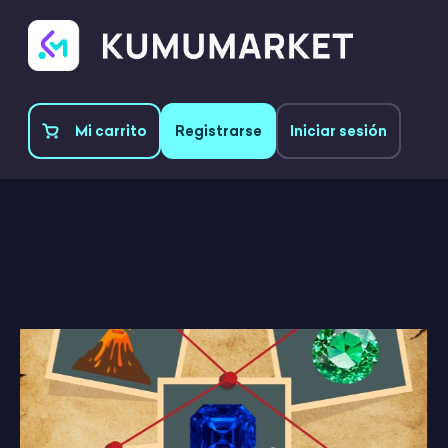
Mi carrito
Registrarse
Iniciar sesión