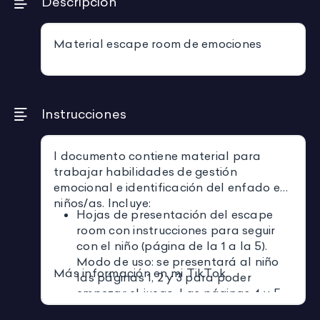
Descripción
Material escape room de emociones
Instrucciones
l documento contiene material para
trabajar habilidades de gestión
emocional e identificación del enfado en
niños/as. Incluye:
Hojas de presentación del escape
room
con instrucciones para seguir
con el niño (página de la 1 a la 5).
Modo de uso: se presentará al niño
Más información en mi TikTok.
las páginas 1, 2 y 3 para poder
empezar el juego. Las páginas
4 y 5
se guardarán dentro de dos sobres