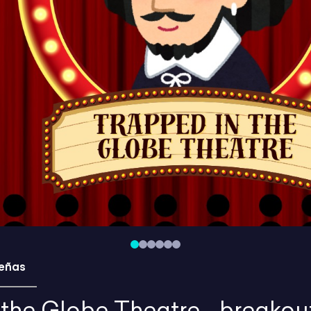
eñas
 the Globe Theatre - breakou