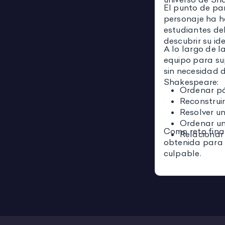
El punto de par
personaje ha h
estudiantes de
descubrir su id
A lo largo de l
equipo para s
sin necesidad 
Shakespeare:
Ordenar pá
Reconstrui
Resolver u
Ordenar un
Como reto fina
Relacionar
obtenida para a
culpable.