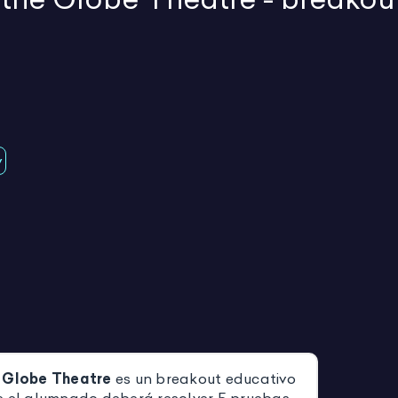
y
e Globe Theatre
es un breakout educativo