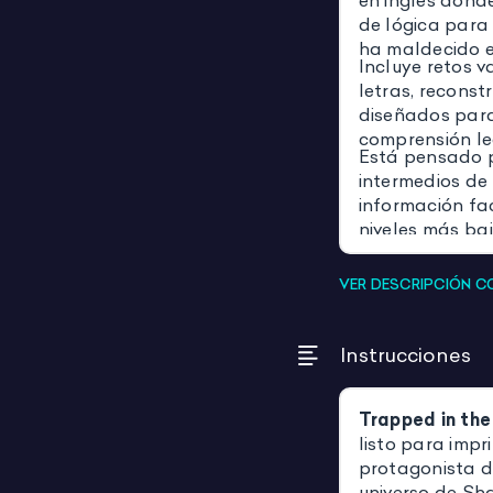
en inglés dond
de lógica para
ha maldecido e
Incluye retos v
letras, reconst
diseñados para
comprensión lec
Está pensado p
intermedios de
información fa
niveles más ba
VER DESCRIPCIÓN 
Instrucciones
Trapped in th
listo para impr
protagonista d
universo de Sh