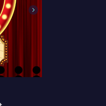
Next
t