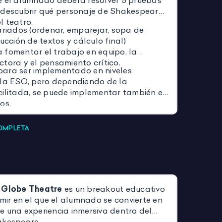
e el alumnado deberá resolver 5 pruebas
 descubrir qué personaje de Shakespeare
l teatro.
ariados (ordenar, emparejar, sopa de
rucción de textos y cálculo final)
 fomentar el trabajo en equipo, la
tora y el pensamiento crítico.
ara ser implementado en niveles
 la ESO, pero dependiendo de la
cilitada, se puede implementar también en
jos.
COMPLETA
e Globe Theatre
es un breakout educativo
imir en el que el alumnado se convierte en
e una experiencia inmersiva dentro del
akespeare.