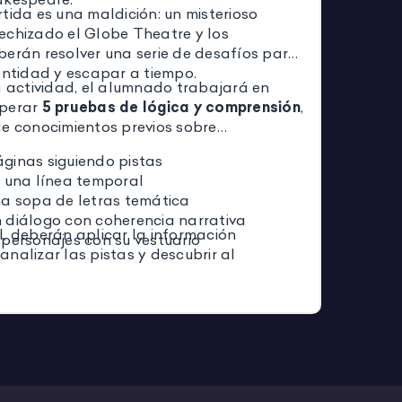
tida es una maldición: un misterioso
echizado el Globe Theatre y los
berán resolver una serie de desafíos para
entidad y escapar a tiempo.
a actividad, el alumnado trabajará en
uperar
5 pruebas de lógica y comprensión
,
de conocimientos previos sobre
ginas siguiendo pistas
r una línea temporal
na sopa de letras temática
 diálogo con coherencia narrativa
l, deberán aplicar la información
 personajes con su vestuario
nalizar las pistas y descubrir al