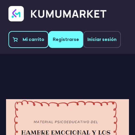
Mi carrito
Registrarse
Iniciar sesión