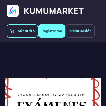
Mi carrito
Registrarse
Iniciar sesión