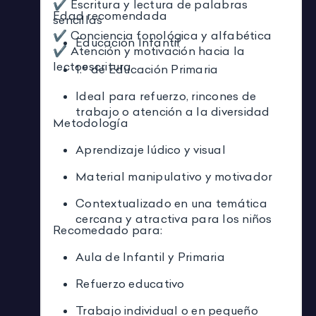
✔️ Escritura y lectura de palabras
Edad recomendada
sencillas
✔️ Conciencia fonológica y alfabética
Educación Infantil
✔️ Atención y motivación hacia la
lectoescritura
1.º de Educación Primaria
Ideal para refuerzo, rincones de
trabajo o atención a la diversidad
Metodología
Aprendizaje lúdico y visual
Material manipulativo y motivador
Contextualizado en una temática
cercana y atractiva para los niños
Recomedado para:
Aula de Infantil y Primaria
Refuerzo educativo
Trabajo individual o en pequeño