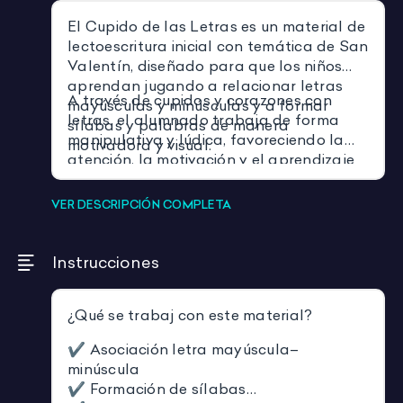
El Cupido de las Letras es un material de
lectoescritura inicial con temática de San
Valentín, diseñado para que los niños
aprendan jugando a relacionar letras
A través de cupidos y corazones con
mayúsculas y minúsculas y a formar
letras, el alumnado trabaja de forma
sílabas y palabras de manera
manipulativa y lúdica, favoreciendo la
motivadora y visual.
atención, la motivación y el aprendizaje
significativo.
VER DESCRIPCIÓN COMPLETA
Instrucciones
¿Qué se trabaj con este material?
✔️ Asociación letra mayúscula–
minúscula
✔️ Formación de sílabas