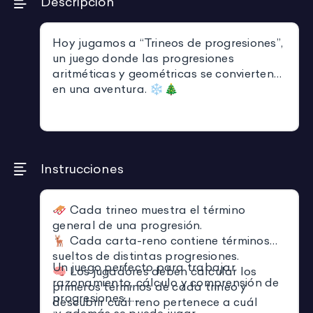
Descripción
Hoy jugamos a “Trineos de progresiones”,
un juego donde las progresiones
aritméticas y geométricas se convierten
en una aventura. ❄️🎄
Instrucciones
🛷 Cada trineo muestra el término
general de una progresión.
🦌 Cada carta-reno contiene términos
sueltos de distintas progresiones.
Un juego perfecto para trabajar
🧠 Los jugadores deben calcular los
razonamiento, cálculo y comprensión de
primeros términos de cada trineo y
progresiones…
descubrir cuál reno pertenece a cuál