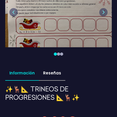
Previous
Next
Información
Reseñas
✨🦌📐 TRINEOS DE
PROGRESIONES 📐🦌✨