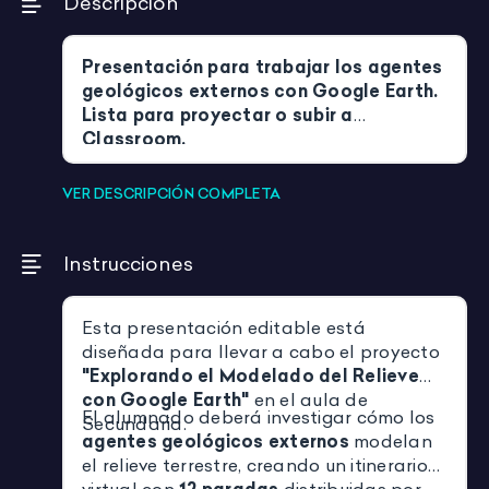
Descripción
Presentación para trabajar los agentes
geológicos externos con Google Earth.
Lista para proyectar o subir a
Classroom.
VER DESCRIPCIÓN COMPLETA
Instrucciones
Esta presentación editable está
diseñada para llevar a cabo el proyecto
"Explorando el Modelado del Relieve
con Google Earth"
en el aula de
El alumnado deberá investigar cómo los
Secundaria.
agentes geológicos externos
modelan
el relieve terrestre, creando un itinerario