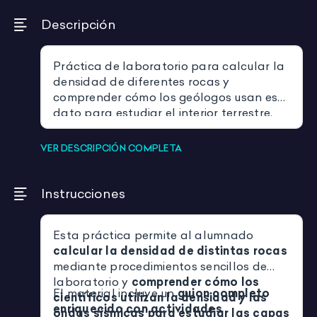
Descripción
Práctica de laboratorio para calcular la
densidad de diferentes rocas y
comprender cómo los geólogos usan este
dato para estudiar el interior terrestre.
Incluye guion detallado, actividades
competenciales y propuestas de análisis
VER DESCRIPCIÓN COMPLETA
con conexión a los métodos indirectos de
la geología.
Instrucciones
Esta práctica permite al alumnado
calcular la densidad de distintas rocas
mediante procedimientos sencillos de
laboratorio y
comprender cómo los
El material incluye un
guion completo
científicos utilizan la densidad y las
enriquecido con actividades
ondas sísmicas para estudiar las capas