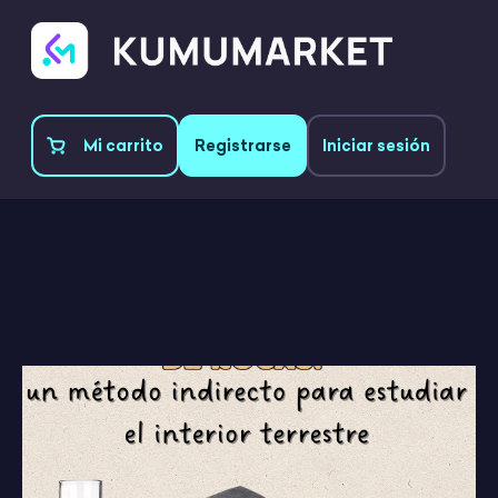
Mi carrito
Registrarse
Iniciar sesión