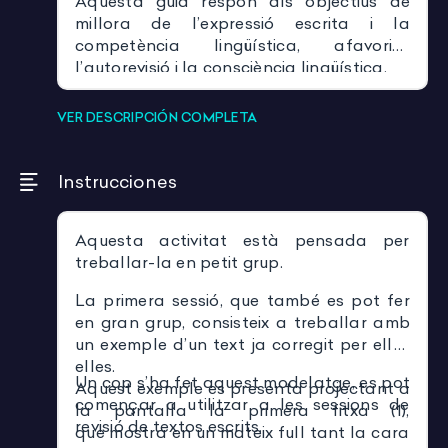
Aquesta guia respon als objectius de
millora de l’expressió escrita i la
competència lingüística, afavorint
l’autorevisió i la consciència lingüística.
VER DESCRIPCIÓN COMPLETA
Instrucciones
Aquesta activitat està pensada per
treballar-la en petit grup.
La primera sessió, que també es pot fer
en gran grup, consisteix a treballar amb
un exemple d’un text ja corregit per ells i
elles.
Un cop s’ha fet aquest modelatge, es pot
Aquest exemple es presenta projectant a
començar a utilitzar a les sessions de
la pantalla la primera fitxa (1),
revisió de textos escrits.
que mostra en un mateix full tant la cara