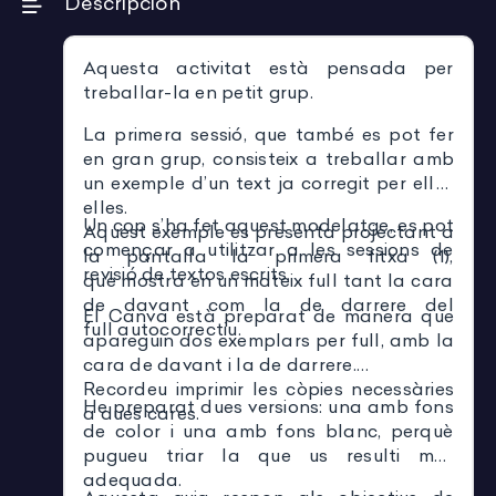
Descripción
Aquesta activitat està pensada per
treballar-la en petit grup.
La primera sessió, que també es pot fer
en gran grup, consisteix a treballar amb
un exemple d’un text ja corregit per ells i
elles.
Un cop s’ha fet aquest modelatge, es pot
Aquest exemple es presenta projectant a
començar a utilitzar a les sessions de
la pantalla la primera fitxa (1),
revisió de textos escrits.
que mostra en un mateix full tant la cara
de davant com la de darrere del
El Canva està preparat de manera que
full autocorrectiu.
apareguin dos exemplars per full, amb la
cara de davant i la de darrere.
Recordeu imprimir les còpies necessàries
He preparat dues versions: una amb fons
a dues cares.
de color i una amb fons blanc, perquè
pugueu triar la que us resulti més
adequada.