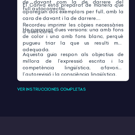
de davant com la de darrere del
El Canva està preparat de manera que
full autocorrectiu.
apareguin dos exemplars per full, amb la
cara de davant i la de darrere.
Recordeu imprimir les còpies necessàries
He preparat dues versions: una amb fons
a dues cares.
de color i una amb fons blanc, perquè
pugueu triar la que us resulti més
adequada.
Aquesta guia respon als objectius de
millora de l’expressió escrita i la
competència lingüística, afavorint
l’autorevisió i la consciència lingüística.
VER INSTRUCCIONES COMPLETAS