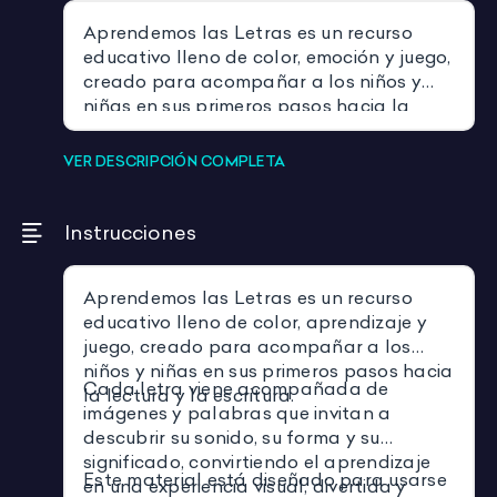
Aprendemos las Letras es un recurso
educativo lleno de color, emoción y juego,
creado para acompañar a los niños y
niñas en sus primeros pasos hacia la
lectura y la escritura.
VER DESCRIPCIÓN COMPLETA
Instrucciones
Aprendemos las Letras es un recurso
educativo lleno de color, aprendizaje y
juego, creado para acompañar a los
niños y niñas en sus primeros pasos hacia
Cada letra viene acompañada de
la lectura y la escritura.
imágenes y palabras que invitan a
descubrir su sonido, su forma y su
significado, convirtiendo el aprendizaje
Este material está diseñado para usarse
en una experiencia visual, divertida y